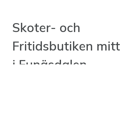
Skoter- och
Fritidsbutiken mitt
i Funäsdalen
Vi är återförsäljare för Lynx, Ski-
Doo, Can-Am och har många bra
begagnade och nya maskiner i
lager – kolla in oss på Blocket! Vi