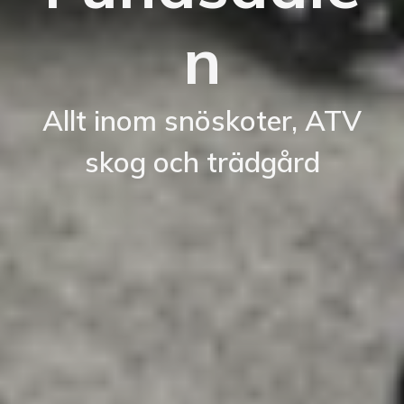
n
Allt inom snöskoter, ATV
skog och trädgård